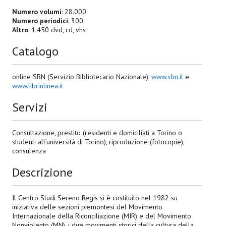
Numero volumi
: 28.000
Numero periodici
: 300
Altro
: 1.450 dvd, cd, vhs
Catalogo
online SBN (Servizio Bibliotecario Nazionale):
www.sbn.it
e
www.librinlinea.it
Servizi
Consultazione, prestito (residenti e domiciliati a Torino o
studenti all’università di Torino), riproduzione (fotocopie),
consulenza
Descrizione
Il Centro Studi Sereno Regis si è costituito nel 1982 su
iniziativa delle sezioni piemontesi del Movimento
Internazionale della Riconciliazione (MIR) e del Movimento
Nonviolento (MN), i due movimenti storici della cultura della