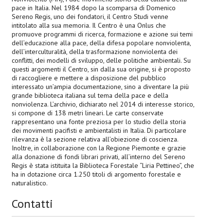
pace in Italia. Nel 1984 dopo la scomparsa di Domenico
Sereno Regis, uno dei fondatori, il Centro Studi venne
intitolato alla sua memoria. Il Centro è una Onlus che
promuove programmi di ricerca, formazione e azione sui temi
dell’educazione alla pace, della difesa popolare nonviolenta,
dell’interculturalità, della trasformazione nonviolenta dei
conflitti, dei modelli di sviluppo, delle politiche ambientali. Su
questi argomenti il Centro, sin dalla sua origine, si è proposto
di raccogliere e mettere a disposizione del pubblico
interessato un’ampia documentazione, sino a diventare la più
grande biblioteca italiana sul tema della pace e della
nonviolenza. L’archivio, dichiarato nel 2014 di interesse storico,
si compone di 138 metri lineari. Le carte conservate
rappresentano una fonte preziosa per lo studio della storia
dei movimenti pacifisti e ambientalisti in Italia. Di particolare
rilevanza è la sezione relativa all’obiezione di coscienza.
Inoltre, in collaborazione con la Regione Piemonte e grazie
alla donazione di fondi librari privati, all’interno del Sereno
Regis è stata istituita la Biblioteca Forestale “Liria Pettineo”, che
ha in dotazione circa 1.250 titoli di argomento forestale e
naturalistico.
Contatti