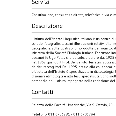
Servizi
Consultazione, consulenza diretta, telefonica e via e-m
Descrizione
L’Istituto dell’Atlante Linguistico Italiano è un centro d
schede, fotografie, taccuini, illustrazioni) relativi alle
geografiche, sulle quali sono riprodotte per ogni localit
iniziativa della Società Filologia friulana. Esecutore i
oceano) fu Ugo Pellis che da solo, a partire dal 1925 s
nel 1952 quando il Prof. Benvenuto Terracini, successo
da altri raccoglitori. Dal 1995, grazie alla collaborazio
biblioteca dell’Istituto è specializzata in dialettologia, 
dizionari etimologici e altri testi specialistici. Sono in
personale dell’Istituto impegnato nella redazione dei v
Contatti
Palazzo delle Facoltà Umanistiche, Via S. Ottavio, 20 
Telefono
: 011 6703291 / 011 6703784