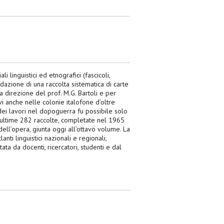
i linguistici ed etnografici (fascicoli,
 redazione di una raccolta sistematica di carte
la direzione del prof. M.G. Bartoli e per
vi anche nelle colonie italofone d’oltre
 dei lavori nel dopoguerra fu possibile solo
e ultime 282 raccolte, completate nel 1965
 dell’opera, giunta oggi all’ottavo volume. La
lanti linguistici nazionali e regionali,
tata da docenti, ricercatori, studenti e dal