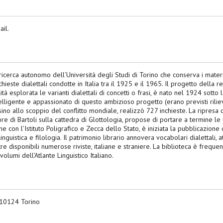
ail.
i ricerca autonomo dell’Università degli Studi di Torino che conserva i material
 inchieste dialettali condotte in Italia tra il 1925 e il 1965. Il progetto della
à esplorata le varianti dialettali di concetti o frasi, è nato nel 1924 sotto 
ntelligente e appassionato di questo ambizioso progetto (erano previsti rilie
ino allo scoppio del conflitto mondiale, realizzò 727 inchieste. La ripresa
re di Bartoli sulla cattedra di Glottologia, propose di portare a termine l
ne con l’Istituto Poligrafico e Zecca dello Stato, è iniziata la pubblicazione
linguistica e filologia. Il patrimonio librario annovera vocabolari dialettali, at
oltre disponibili numerose riviste, italiane e straniere. La biblioteca è frequen
olumi dell’Atlante Linguistico Italiano.
- 10124 Torino