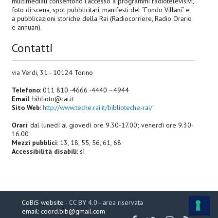
multimediali consentono l’accesso a programmi radiotelevisivi,
foto di scena, spot pubblicitari, manifesti del “Fondo Villani” e
a pubblicazioni storiche della Rai (Radiocorriere, Radio Orario
e annuari).
Contatti
via Verdi, 31 - 10124 Torino
Telefono
: 011 810 -4666 -4440 –4944
Email
: biblioto@rai.it
Sito Web
:
http://www.teche.rai.it/biblioteche-rai/
Orari
: dal lunedì al giovedì ore 9.30-17.00; venerdì ore 9.30-
16.00
Mezzi pubblici
: 13, 18, 55, 56, 61, 68
Accessibilità disabili
: sì
CoBiS website -
CC BY 4.0
-
area riservata
email: coord.bib@gmail.com